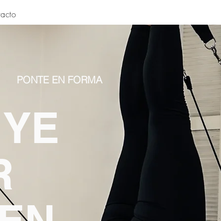
acto
PONTE EN FORMA
UYE
R
 EN