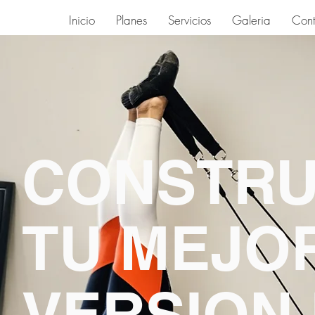
Inicio
Planes
Servicios
Galeria
Cont
CONSTR
TU MEJO
VERSION